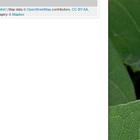
flet
| Map data ©
OpenStreetMap
contributors,
CC-BY-SA
,
agery ©
Mapbox