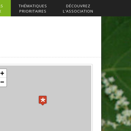
AS
THÉMATIQUES
DÉCOUVREZ
X
PRIORITAIRES
L'ASSOCIATION
+
−