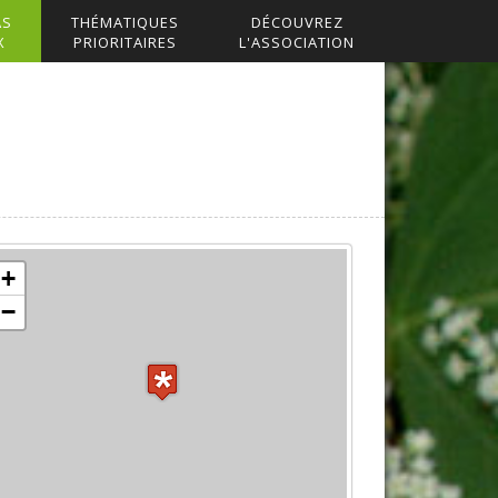
AS
THÉMATIQUES
DÉCOUVREZ
X
PRIORITAIRES
L'ASSOCIATION
+
−