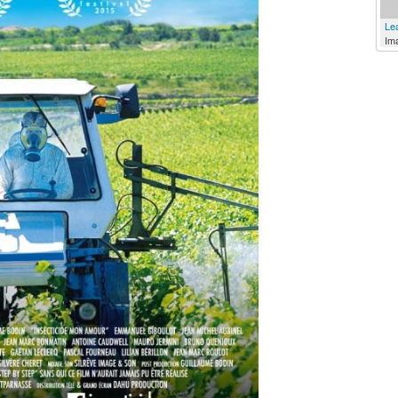
Lea
Im