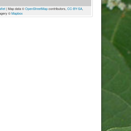
flet
| Map data ©
OpenStreetMap
contributors,
CC-BY-SA
,
agery ©
Mapbox