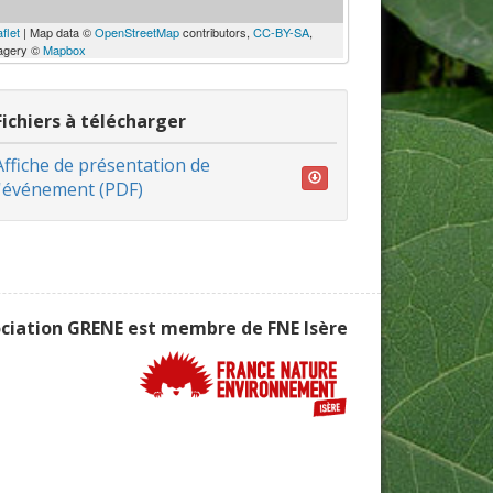
flet
| Map data ©
OpenStreetMap
contributors,
CC-BY-SA
,
agery ©
Mapbox
Fichiers à télécharger
Affiche de présentation de
l'événement (PDF)
ociation GRENE est membre de
FNE Isère