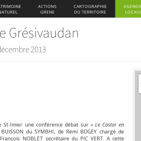
ATRIMOINE
ACTIONS
CARTOGRAPHIE
AGEND
NATUREL
GRENE
DU TERRITOIRE
LOCAU
le Grésivaudan
 décembre 2013
e St-Imier une conférence débat sur
« Le Castor en
an BUISSON du
SYMBHI
, de Rémi BOGEY chargé de
an-François NOBLET secrétaire du PIC VERT. A cette