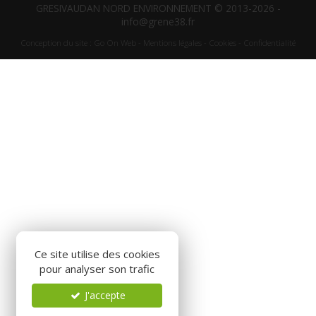
GRESIVAUDAN NORD ENVIRONNEMENT © 2013-2026 -
info@grene38.fr
Conception du site :
Go On Web
-
Mentions légales
-
Cookies
-
Confidentialité
Ce site utilise des cookies
pour analyser son trafic
J'accepte