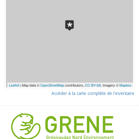
Leaflet
| Map data ©
OpenStreetMap
contributors,
CC-BY-SA
, Imagery ©
Mapbox
Accéder à la carte complète de l'inventaire