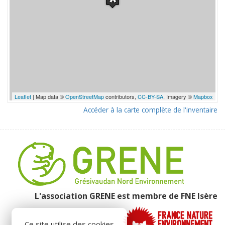
Leaflet
| Map data ©
OpenStreetMap
contributors,
CC-BY-SA
, Imagery ©
Mapbox
Accéder à la carte complète de l'inventaire
L'association GRENE est membre de
FNE Isère
Ce site utilise des cookies