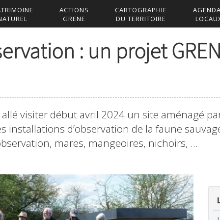
ATRIMOINE
ACTIONS
CARTOGRAPHIE
AGEND
NATUREL
GRENE
DU TERRITOIRE
LOCAU
ervation : un projet GRE
allé visiter début avril 2024 un site aménagé par
es installations d’observation de la faune sauvage
observation, mares, mangeoires, nichoirs, …