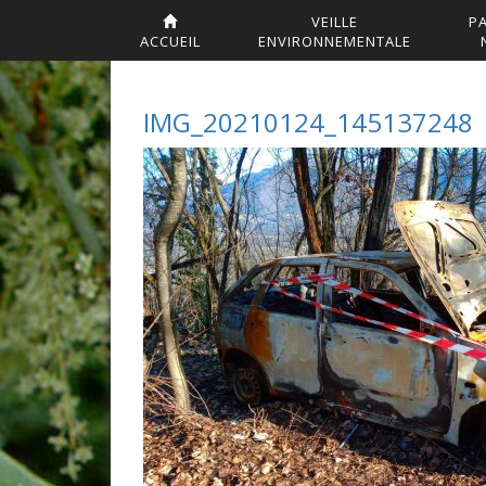
VEILLE
P
ACCUEIL
ENVIRONNEMENTALE
IMG_20210124_145137248