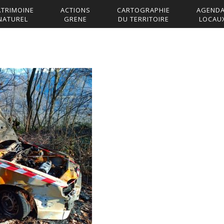
ATRIMOINE
ACTIONS
CARTOGRAPHIE
AGEND
NATUREL
GRENE
DU TERRITOIRE
LOCAU