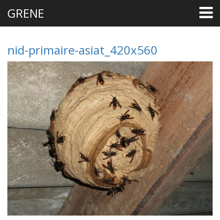
GRENE
nid-primaire-asiat_420x560